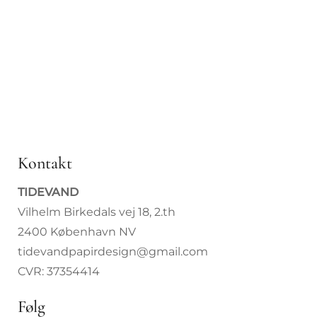
Internat
Forhand
Kontakt
TIDEVAND
Vilhelm Birkedals vej 18, 2.th
2400 København NV
tidevandpapirdesign@gmail.com
CVR: 37354414
Følg