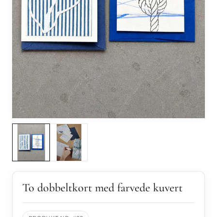
Internat
Forhand
To dobbeltkort med farvede kuvert