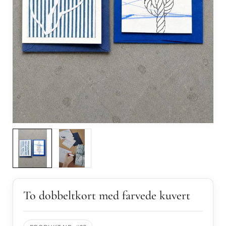
Internat
Forhand
To dobbeltkort med farvede kuvert